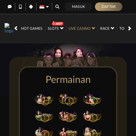
MASUK
DAFTAR
HOT GAMES
SLOTS
LIVE CASINO
RACE
TOGEL
Permainan
i
i
i
i
i
i
i
i
i